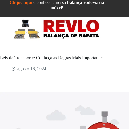
Pular
Clique aqui
e conheça a nossa
balança rodoviária
para
móvel
!
o
conteúdo
Leis de Transporte: Conheça as Regras Mais Importantes
agosto 16, 2024