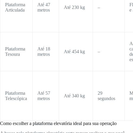
Plataforma
Até 47
F
Até 230 kg
–
Articulada
metros
e
A
Plataforma
Até 18
c
Até 454 kg
–
Tesoura
metros
d
e
Plataforma
Até 57
29
M
Até 340 kg
Telescópica
metros
segundos
m
Como escolher a plataforma elevatória ideal para sua operação