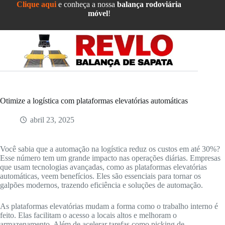
Pular
Clique aqui
e conheça a nossa
balança rodoviária
para
móvel
!
o
conteúdo
Otimize a logística com plataformas elevatórias automáticas
abril 23, 2025
Você sabia que a automação na logística reduz os custos em até 30%?
Esse número tem um grande impacto nas operações diárias. Empresas
que usam tecnologias avançadas, como as plataformas elevatórias
automáticas, veem benefícios. Eles são essenciais para tornar os
galpões modernos, trazendo eficiência e soluções de automação.
As plataformas elevatórias mudam a forma como o trabalho interno é
feito. Elas facilitam o acesso a locais altos e melhoram o
armazenamento. Além de acelerar tarefas como picking de