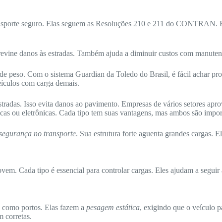
o transporte seguro. Elas seguem as Resoluções 210 e 211 do CONTRAN.
previne danos às estradas. Também ajuda a diminuir custos com manuten
o de peso. Com o sistema Guardian da Toledo do Brasil, é fácil achar p
eículos com carga demais.
tradas. Isso evita danos ao pavimento. Empresas de vários setores apro
cas ou eletrônicas. Cada tipo tem suas vantagens, mas ambos são impor
segurança no transporte
. Sua estrutura forte aguenta grandes cargas. E
ovem. Cada tipo é essencial para controlar cargas. Eles ajudam a seguir 
, como portos. Elas fazem a
pesagem estática
, exigindo que o veículo p
 corretas.