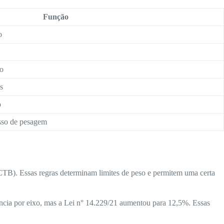
Função
o
so
s
o
esso de pesagem
TB). Essas regras determinam limites de peso e permitem uma certa
ncia por eixo, mas a Lei n° 14.229/21 aumentou para 12,5%. Essas